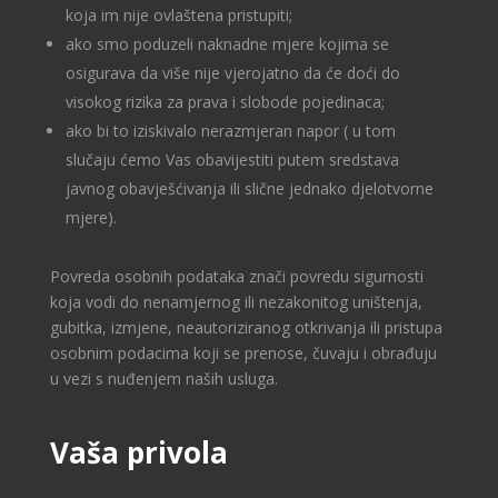
koja im nije ovlaštena pristupiti;
ako smo poduzeli naknadne mjere kojima se
osigurava da više nije vjerojatno da će doći do
visokog rizika za prava i slobode pojedinaca;
ako bi to iziskivalo nerazmjeran napor ( u tom
slučaju ćemo Vas obavijestiti putem sredstava
javnog obavješćivanja ili slične jednako djelotvorne
mjere).
Povreda osobnih podataka znači povredu sigurnosti
koja vodi do nenamjernog ili nezakonitog uništenja,
gubitka, izmjene, neautoriziranog otkrivanja ili pristupa
osobnim podacima koji se prenose, čuvaju i obrađuju
u vezi s nuđenjem naših usluga.
Vaša privola