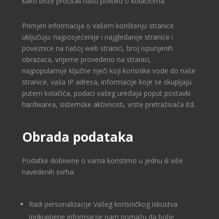
kako biste pročitali našu politiku o kolačićima.
Primjeri informacija o Vašem korištenju stranice
uključuju: najposjećenije i najgledanije stranice i
poveznice na našoj web stranici, broj ispunjenih
obrazaca, vrijeme provedeno na stranici,
najpopularnije ključne riječi koji korisnike vode do naše
stranice, vaša IP adresa, informacije koje se skupljaju
putem kolačića, podaci vašeg uređaja poput postavki
hardwarea, sistemske aktivnosti, vrste pretraživača itd.
Obrada podataka
Podatke dobivene o vama koristimo u jednu ili više
navedenih svrha:
Radi personalizacije Vašeg korisničkog iskustva
(prikupljene informacije nam pomažu da bolje