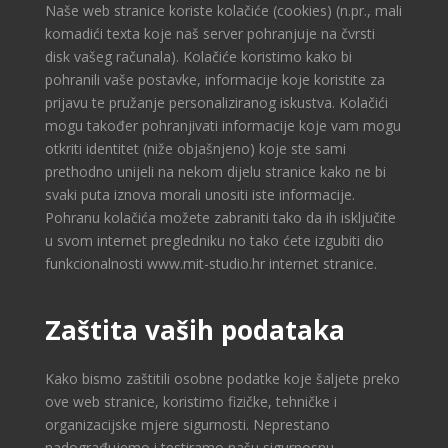
Naše web stranice koriste kolačiće (cookies) (n.pr., mali
komadići texta koje naš server pohranjuje na čvrsti
disk vašeg računala). Kolačiće koristimo kako bi
pohranili vaše postavke, informacije koje koristite za
prijavu te pružanje personaliziranog iskustva. Kolačići
mogu također pohranjivati informacije koje vam mogu
otkriti identitet (niže objašnjeno) koje ste sami
prethodno unijeli na nekom dijelu stranice kako ne bi
svaki puta iznova morali unositi iste informacije.
Pohranu kolačića možete zabraniti tako da ih isključite
u svom internet pregledniku no tako ćete izgubiti dio
funkcionalnosti www.mit-studio.hr internet stranice.
Zaštita vaših podataka
Kako bismo zaštitili osobne podatke koje šaljete preko
ove web stranice, koristimo fizičke, tehničke i
organizacijske mjere sigurnosti. Neprestano
nadograđujemo i testiramo našu sigurnosnu