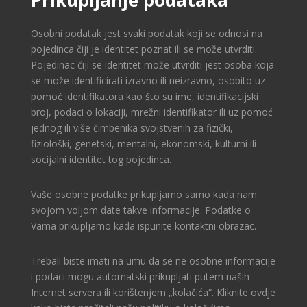
Prikupljanje podataka
Osobni podatak jest svaki podatak koji se odnosi na
pojedinca čiji je identitet poznat ili se može utvrditi.
Pojedinac čiji se identitet može utvrditi jest osoba koja
se može identificirati izravno ili neizravno, osobito uz
pomoć identifikatora kao što su ime, identifikacijski
broj, podaci o lokaciji, mrežni identifikator ili uz pomoć
jednog ili više čimbenika svojstvenih za fizički,
fiziološki, genetski, mentalni, ekonomski, kulturni ili
socijalni identitet tog pojedinca.
Vaše osobne podatke prikupljamo samo kada nam
svojom voljom date takve informacije. Podatke o
Vama prikupljamo kada ispunite kontaktni obrazac.
Trebali biste imati na umu da se ne osobne informacije
i podaci mogu automatski prikupljati putem naših
Internet servera ili korištenjem „kolačića“. Kliknite ovdje