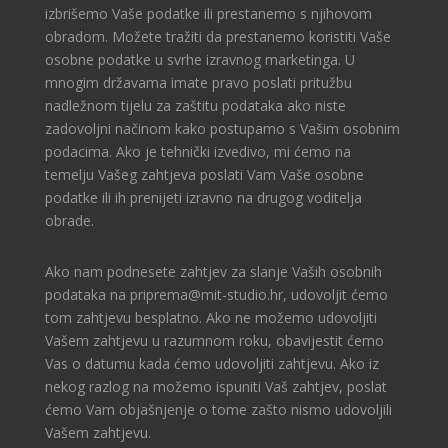
izbrišemo Vaše podatke ili prestanemo s njihovom
obradom. Možete tražiti da prestanemo koristiti Vaše
osobne podatke u svrhe izravnog marketinga. U
mnogim državama imate pravo poslati pritužbu
nadležnom tijelu za zaštitu podataka ako niste
zadovoljni načinom kako postupamo s Vašim osobnim
podacima. Ako je tehnički izvedivo, mi ćemo na
temelju Vašeg zahtjeva poslati Vam Vaše osobne
podatke ili ih prenijeti izravno na drugog voditelja
obrade.
Ako nam podnesete zahtjev za slanje Vaših osobnih
podataka na priprema@mit-studio.hr, udovoljit ćemo
tom zahtjevu besplatno. Ako ne možemo udovoljiti
Vašem zahtjevu u razumnom roku, obavijestit ćemo
Vas o datumu kada ćemo udovoljiti zahtjevu. Ako iz
nekog razlog na možemo ispuniti Vaš zahtjev, poslat
ćemo Vam objašnjenje o tome zašto nismo udovoljili
Vašem zahtjevu.